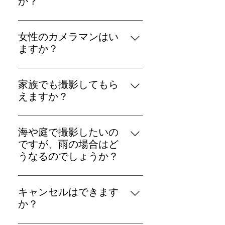
か？
はい、可能です。 ただし料金の割
引などはございません。 また衣装
女性のカメラマンはい
を汚さないようにシャボン玉など
ますか？
の演出を控えさせて頂く場合もご
はい。ご予約の際にご指名下さ
ざいます。
い。ただお庭や海での撮影の場合
家族でも撮影してもら
は男性カメラマンになる場合もご
えますか？
ざいます。
はい、もちろんです。
海や庭で撮影したいの
ですが、雨の場合はど
うなるのでしょうか？
雨の場合は完全に延期もしくはス
タジオ内の撮影のみを行い、別日
キャンセルはできます
に外での撮影を行います。 その場
か？
合の料金の追加などは発生しませ