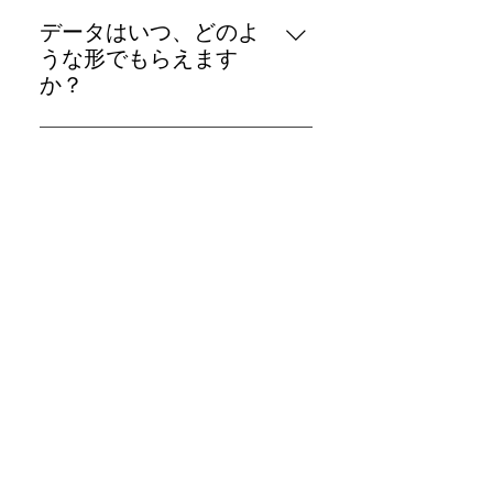
ご予約確定後のキャンセルは基本
ん。 ※風がなく小雨程度であれば
的には受付けておりません。 体調
決行します。 ただし、「海で青空
データはいつ、どのよ
不良などの場合は延期でご対応さ
の下で撮りたい」との希望で土日
うな形でもらえます
せて頂いております。 ただし出産
祝日にご予約をされてる場合。た
か？
を控えておられる場合はキャンセ
とえ曇りの場合であってもその条
まずは撮影したデータの数枚を当
ルをお受け致します。
件下で撮影を行います。お日にち
日もしくは翌日にご登録された
の変更やキャンセルの場合は別途
LINEにお送り致します。（お支払
料金を頂きます。 平日（3月4月10
い済みに限ります） １ヶ月後（繁
月11月は除く）の場合はケースバ
忙期は２ヶ月後）ぐらいに撮影し
イケースにてご対応いたします。
たデータがダウンロードが出来る
WEBサイト（パスワード付）と
DVD-ROMにてお渡し致します。
またスマートフォン用に最適化さ
れたデータをLINEアルバムにお送
り致します。 お急ぎの場合はお知
らせください。
Contact