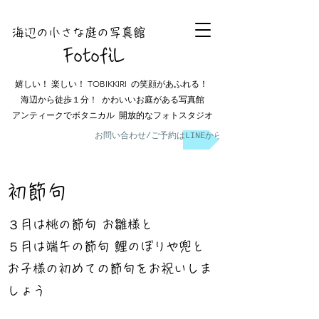
海辺の小さな庭の
写真館
FotofiL
嬉しい！ 楽しい！ TOBIKKIRI の笑顔があふれる！
海辺から徒歩１分！ かわいいお庭がある写真館
アンティークでボタニカル 開放的なフォトスタジオ
お問い合わせ/ご予約はLINEから
初節句
３月は桃の節句 お雛様と
５月は端午の節句 鯉のぼりや兜と
お子様の初めての節句をお祝いしま
しょう