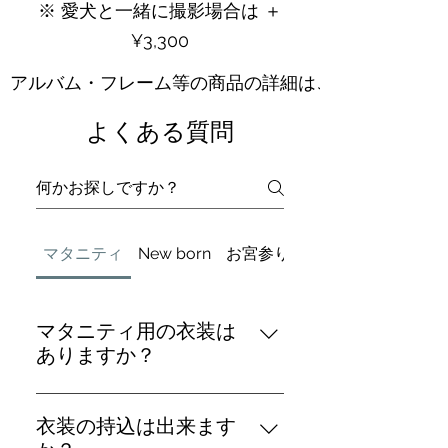
​※ 愛犬と一緒に撮影場合は ＋
¥3,300
アルバム・フレーム等の商品の詳細はこちら
よくある質問
マタニティ
New born
お宮参り
Birthday
マタニティ用の衣装は
ありますか？
はい。数点ですが取り揃えており
ます。
衣装の持込は出来ます